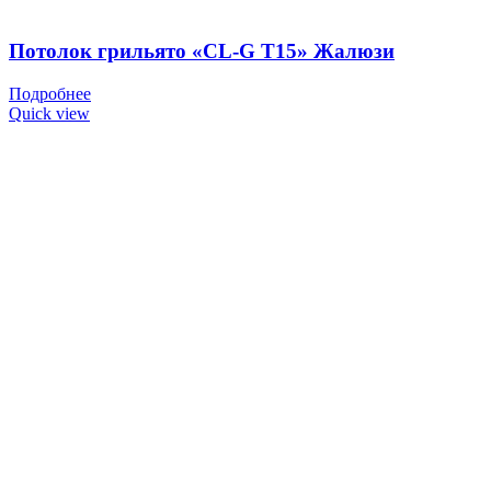
Потолок грильято «CL-G T15» Жалюзи
Подробнее
Quick view